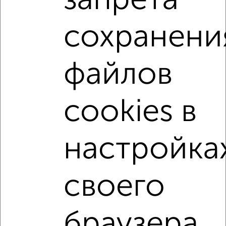
запрета
1-к квартира, вторичка, 39м², 3/10 этаж
₽
₽
19 966 590
516 600
за м²
сохранени
Агентство, 03.08.2026
файлов
1-к квартиры
Поиск по схожим параметрам:
не первый этаж
не последний этаж
с балконом
cookies в
с центральным отоплением
Вторичное жилье
в панельном доме
с раздельным санузлом
настройка
площадью до 50 м²
С чистовой отделкой
С высокими потолками
С паркингом
своего
Однокомнатные
Двухкомнатные
Трехкомнатные
4‑комнатные
браузера.
Квартиры студии
От застройщика
Без посредников
Вторичное жилье