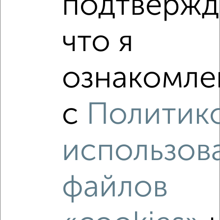
подтвержд
‹
›
что я
2
/2
ознакомлен
1-к квартира, вторичка, 36м², 8/10 этаж
₽
₽
19 493 244
537 300
за м²
Агентство, 06.08.2026
с
Политик
использов
‹
›
файлов
2
/2
1-к квартира, вторичка, 44м², 7/10 этаж