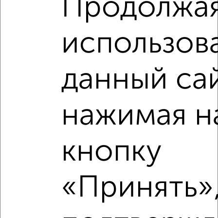
Продолжа
использов
данный са
нажимая н
кнопку
Рядом, с меньшей ценой
«Принять»,
Недалеко от с ценой ниже