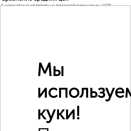
1‑комнатные квартиры с похожей площадью ±10%
₽
22 270 000
₽
22 081 248
₽
22 220 000
Мы
Средняя цена район
Это предложение
Средняя цена по городу
используе
Похожие предложения рядом
1‑комнатные квартиры недалеко от
куки!