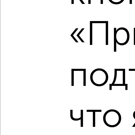
‹
›
«Пр
2
/2
1-к квартира, вторичка, 42м², 3/10 этаж
₽
₽
19 418 323
464 300
за м²
Агентство, 06.08.2026
под
‹
›
что 
2
/9
1-к квартира, вторичка, 48м², 9/10 этаж
₽
₽
24 111 360
504 000
за м²