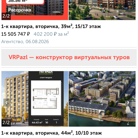
2
/2
1-к квартира, вторичка, 39м², 15/17 этаж
₽
₽
15 505 747
402 200
за м²
Агентство, 06.08.2026
VRPazl — конструктор виртуальных туров
‹
›
2
/2
1-к квартира, вторичка, 44м², 10/10 этаж