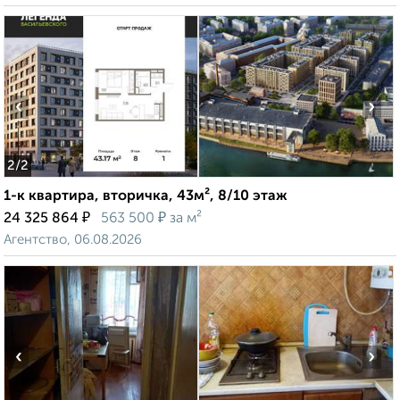
‹
›
2
/2
1-к квартира, вторичка, 43м², 8/10 этаж
₽
₽
24 325 864
563 500
за м²
Агентство, 06.08.2026
‹
›