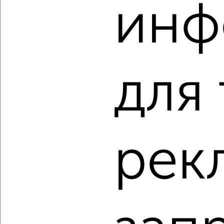
инф
‹
›
2
/2
1-к квартира, вторичка, 41м², 10/10 этаж
для
₽
₽
24 521 932
601 500
за м²
Агентство, 06.08.2026
рек
‹
›
2
/10
1-к квартира, вторичка, 46м², 10/10 этаж
₽
₽
22 223 489
482 500
за м²