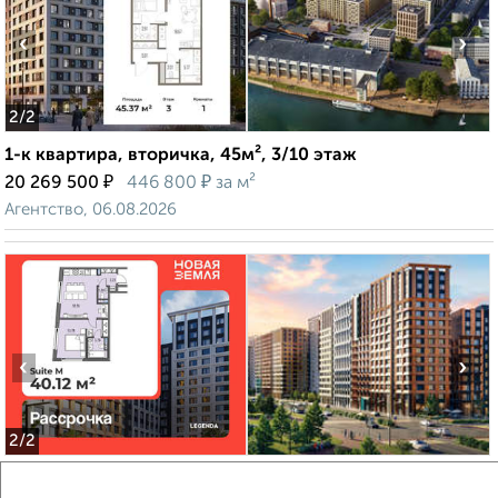
‹
›
2
/2
1-к квартира, вторичка, 45м², 3/10 этаж
₽
₽
20 269 500
446 800
за м²
Агентство, 06.08.2026
‹
›
2
/2
1-к квартира, вторичка, 40м², 6/17 этаж