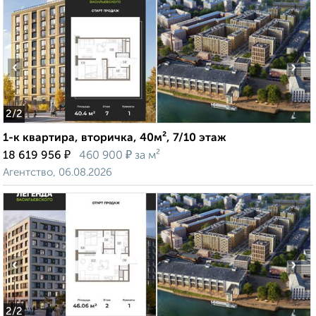
‹
›
2
/2
1-к квартира, вторичка, 40м², 7/10 этаж
₽
₽
18 619 956
460 900
за м²
Агентство, 06.08.2026
‹
›
2
/2