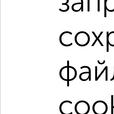
зап
Агентство, 06.08.2026
1 / 24
2
сох
Как купить однокомнатную квартиру, с центральным
отоплением в Санкт-Петербурге на сайте Санкт-
Петербург-недвижимость?
Используя удобную форму поиска с множеством
фильтров и сортировкой по параметрам, вы можете
фай
подобрать для покупки однокомнатную квартиру, с
центральным отоплением в Санкт-Петербурге.
Найденные предложения: 1382 объявлений, можно
посмотреть в виде списка или на карте, с описанием,
расположением, ценой и другими подробностями.
cook
Подберите подходящую недвижимость из предложений
от собственников, риэлторов, застройщиков и агенств
недвижимости, связаться с ними можно по телефону или
написать сообщение в любом удобном для вас