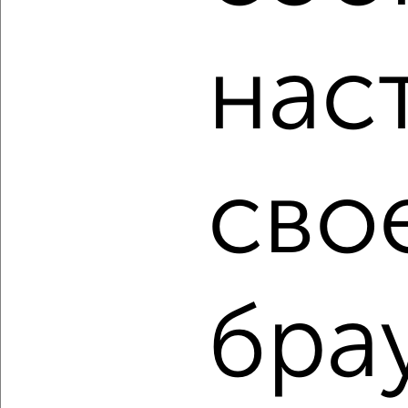
мессенджере, это безопасно и бесплатно.
Для покупки квартиры доступна ипотека от крупнейших
нас
банков России: СберБанк, ВТБ, Альфа-Банк,
Россельхозбанк, Совкомбанк, Т-Банк, Росбанк, Почта
Банк на сумму от 400 000 до 120 000 000 рублей сроком
до 30 лет.
Сайт работает во многих городах России.
сво
Сколько стоит купить однокомнатную квартиру в
Санкт-Петербурге?
Цена недвижимости: мин. от
4300000
руб. до макс.
27017928
руб.
Средняя цена:
19921627
руб.
бра
Цена за м2: от
143333
руб. до
562873
руб.
Средняя цена за м2:
485893
руб.
Площадь: от
30
м2 до
48
м2