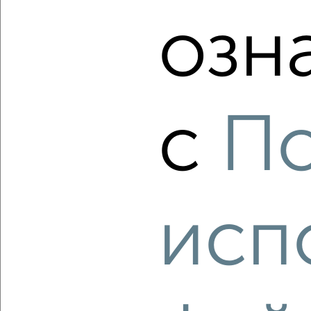
Агентство, 06.08.2026
озн
‹
›
с
По
2
/9
1-к квартира, вторичка, 42м², 10/10 этаж
₽
₽
22 214 007
532 800
за м²
Агентство, 06.08.2026
исп
‹
›