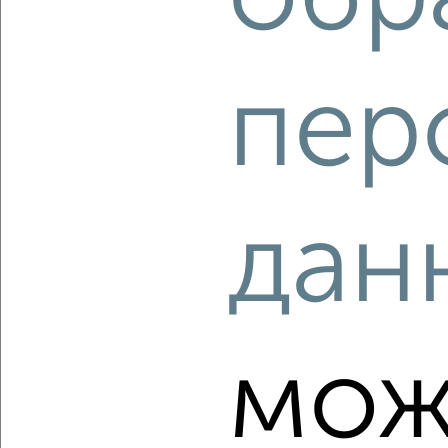
‹
›
пер
2
/9
1-к квартира, вторичка, 38м², 10/10 этаж
₽
₽
19 651 167
512 600
за м²
дан
Агентство, 06.08.2026
мож
‹
›
2
/2