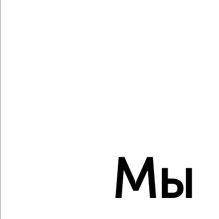
₽
₽
17 996 228
448 600
за м²
Агентство, 06.08.2026
Создайте виртуальный тур по вашему
пространству с VRPazl
‹
›
2
/7
Мы
1-к квартира, вторичка, 35м², 11/15 этаж
₽
₽
11 750 000
338 700
за м²
Агентство, 06.08.2026