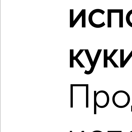
исп
‹
›
куки
2
/9
1-к квартира, вторичка, 40м², 10/10 этаж
₽
₽
19 492 596
482 500
за м²
Агентство, 06.08.2026
Про
‹
›
2
/2