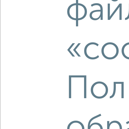
фай
2
/2
1-к квартира, вторичка, 42м², 4/10 этаж
₽
₽
21 092 400
504 000
за м²
Агентство, 06.08.2026
«co
‹
›
Пол
2
/2
1-к квартира, вторичка, 42м², 10/10 этаж
₽
₽
23 122 787
552 800
за м²
обр
Агентство, 06.08.2026