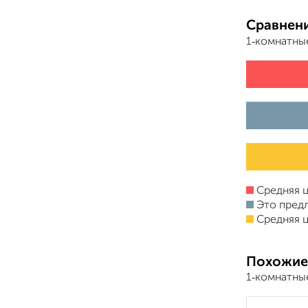
Сравнени
1‑комнатны
Средняя ц
Это пред
Средняя ц
Похожие
1‑комнатны