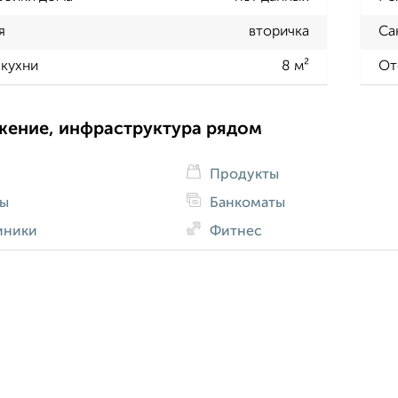
я
вторичка
Са
кухни
8 м²
От
жение, инфраструктура рядом
Продукты
ды
Банкоматы
иники
Фитнес