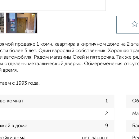
рямой продаже 1 комн. квартира в кирпичном доме на 2 эта
ти более 5 лет. Один взрослый собственник. Хорошая тран
и автомобиля. Рядом магазины Окей и пятерочка. Так же ря
ры отделены металлической дверью. Обмеременения отсутс
й время.
таем с 1993 года.
во комнат
1
Об
2
Ма
ажей в доме
9
Ба
ройки дома
нет данных
Ре