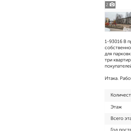
2
1-93016 В п
собственнос
для парковк
три кварти
покупателе
Итака. Рабо
Количест
Этаж
Всего эт
Год пост