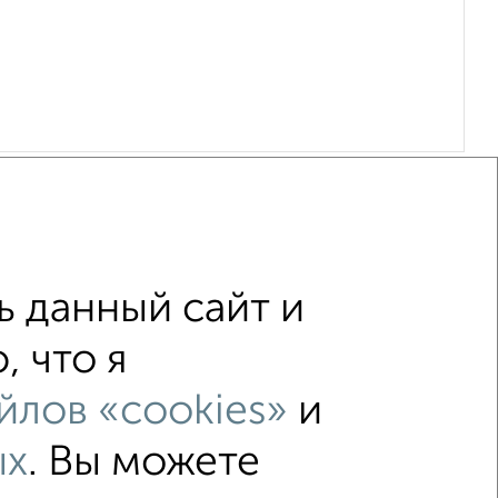
 данный сайт и
, что я
ервый этаж
не последний этаж
йлов «cookies»
и
лье
в кирпичном доме
ых
. Вы можете