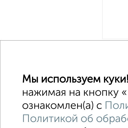
Рядом, с
Недалеко о
Мы используем куки
1-к квар
Поиск по с
нажимая на кнопку «
Калинин
ознакомлен(а) с
Поли
с балко
Политикой об обраб
с разде