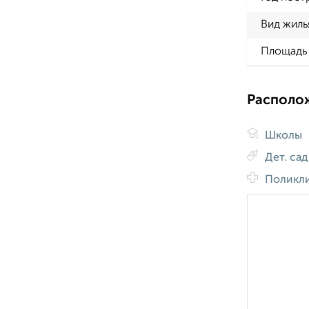
Вид жиль
Площадь 
Располо
Школы
Дет. са
Поликл