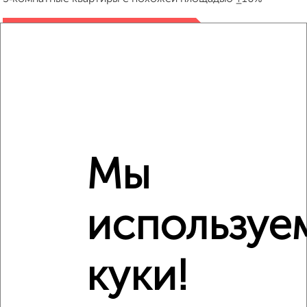
₽
32 020 000
₽
32 722 797
₽
32 010 000
Средняя цена район
Мы
Это предложение
Средняя цена по городу
используе
Похожие предложения рядом
3‑комнатные квартиры недалеко от
куки!