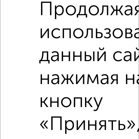
Продолжа
использов
данный са
нажимая н
кнопку
Рядом, с меньшей ценой
Недалеко от с ценой ниже
«Принять»,