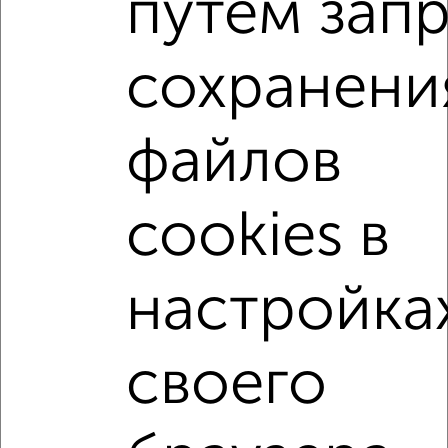
путем зап
₽
₽
30 741 984
367 200
за м²
Агентство, 02.08.2026
сохранени
3-к квартиры
Поиск по схожим параметрам:
файлов
не первый этаж
с балконом
с центральным отоплением
Вторичное жилье
cookies в
в монолитном доме
с раздельным санузлом
площадью до 90 м²
С чистовой отделкой
настройка
С высокими потолками
С паркингом
Большие квартиры
своего
Однокомнатные
Двухкомнатные
Трехкомнатные
4‑комнатные