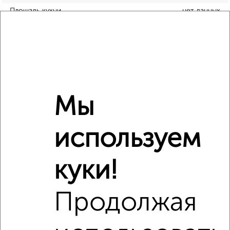
Площадь кухни
нет данных
Отопление
центральное
Расположение, инфраструктура рядом
Школы
Продукты
Аптеки
Мы
Дет. сады
Банкоматы
Торг. центры
Поликлиники
Фитнес
Кафе
используем
куки!
Продолжая