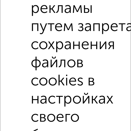
Агентство, 28.07.2026
рекламы
путем запрет
Студии квартиры
Поиск по схожим параметрам:
сохранения
не первый этаж
не последний этаж
с балконом
с центральным отоплением
Вторичное жилье
файлов
в монолитном доме
с раздельным санузлом
площадью до 30 м²
С чистовой отделкой
cookies в
С домофоном
С паркингом
настройках
В экологически чистом районе
своего
Однокомнатные
Двухкомнатные
Трехкомнатные
4‑комнатные
Квартиры студии
От застройщика
Без посредников
Вторичное жилье
В новостройке
В строящемся доме
В новом доме