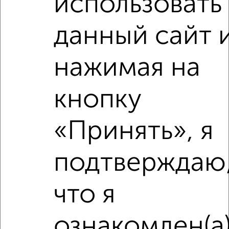
использовать
данный сайт 
нажимая на
кнопку
Сравнение средних цен
Студия квартиры с похожей площадью ±10%
«Принять», я
₽
9 870 000
подтверждаю
₽
6 507 857
что я
₽
9 640 000
ознакомлен(а
Средняя цена район