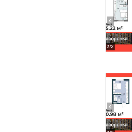
‹
2
/2
‹