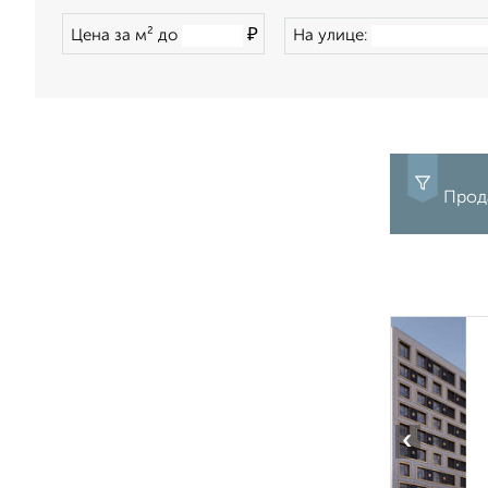
₽
Цена за м² до
На улице:
Прод
‹