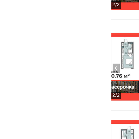
2
/2
‹
2
/2