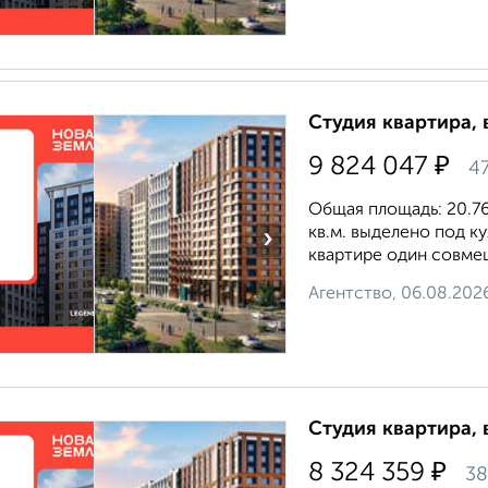
Студия квартира, 
₽
9 824 047
47
Общая площадь: 20.76 
кв.м. выделено под к
›
квартире один совмещ
Агентство, 06.08.202
Студия квартира, 
₽
8 324 359
38