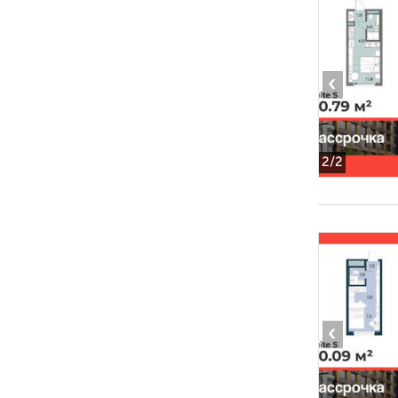
‹
2
/2
‹