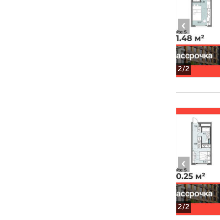
‹
2
/2
‹
2
/2