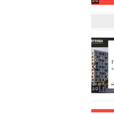
2
/2
‹
2
/2