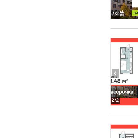
2
/2
‹
2
/2