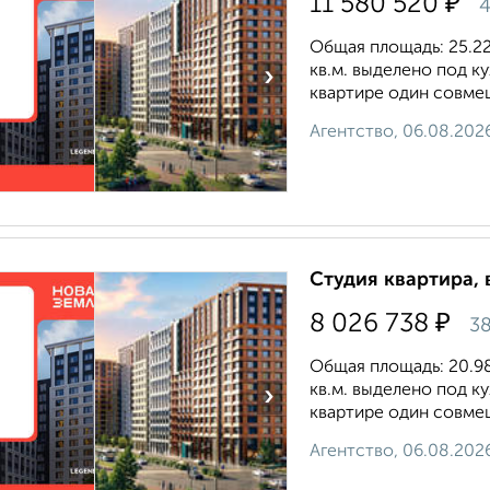
₽
11 580 520
4
Общая площадь: 25.22 
кв.м. выделено под к
›
квартире один совмещ
Агентство, 06.08.202
Студия квартира, 
₽
8 026 738
38
Общая площадь: 20.98 
кв.м. выделено под к
›
квартире один совмещ
Агентство, 06.08.202